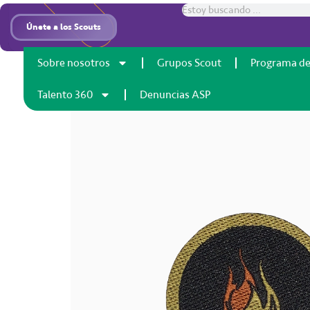
Inicio
/
Insignias
/ Especialidad fogatero
Únete a los Scouts
Sobre nosotros
Grupos Scout
Programa de
Talento 360
Denuncias ASP