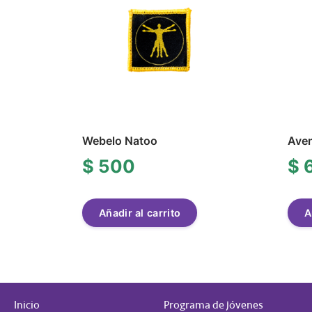
Webelo Natoo
Aven
$
500
$
Añadir al carrito
A
Inicio
Programa de jóvenes