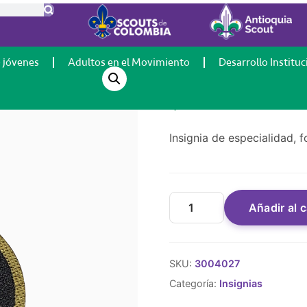
Especialidad
 jóvenes
Adultos en el Movimiento
Desarrollo Instituc
$
500
Insignia de especialidad, 
Añadir al c
SKU:
3004027
Categoría:
Insignias