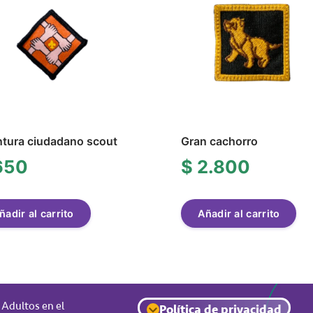
tura ciudadano scout
Gran cachorro
650
$
2.800
ñadir al carrito
Añadir al carrito
Adultos en el
Política de privacidad