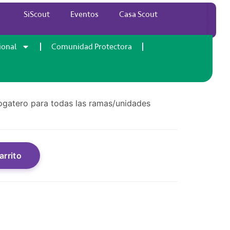
SiScout
Eventos
Casa Scout
 fogatero
ional
Comunidad Protectora
fogatero para todas las ramas/unidades
arrito