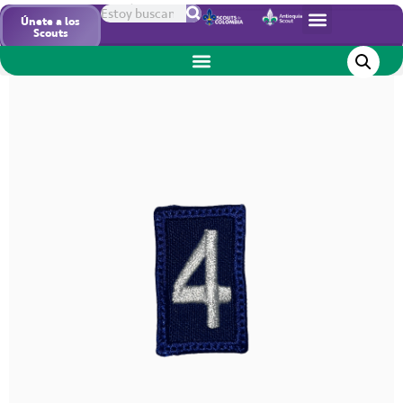
Inicio
/
Insignias
/ Número 4 ASO
Únete a los
Scouts