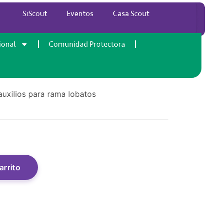
SiScout
Eventos
Casa Scout
d manada primeros
ional
Comunidad Protectora
auxilios para rama lobatos
arrito