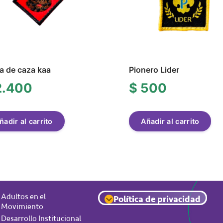
a de caza kaa
Pionero Lider
.400
$
500
ñadir al carrito
Añadir al carrito
Adultos en el
Política de privacidad
Movimiento
Desarrollo Institucional