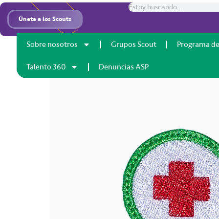
Inicio
/
Insignias
/ Especialidad manada primeros aux
Únete a los Scouts
Sobre nosotros
Grupos Scout
Programa de
Talento 360
Denuncias ASP