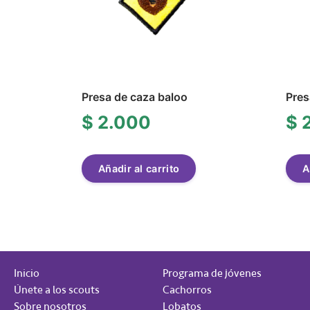
Presa de caza baloo
Pres
$
2.000
$
2
Añadir al carrito
A
Inicio
Programa de jóvenes
Únete a los scouts
Cachorros
Sobre nosotros
Lobatos