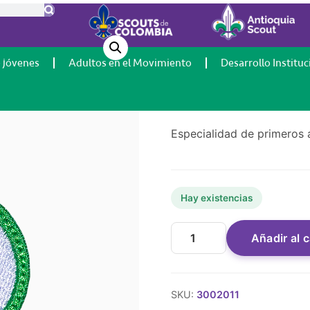
ilios
Especialida
auxilios
 jóvenes
Adultos en el Movimiento
Desarrollo Instituc
$
3.000
Especialidad de primeros 
Hay existencias
Añadir al c
SKU:
3002011