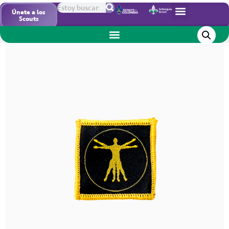
Inicio
/
Insignias
/ Webelo Natoo
Únete a los
Scouts